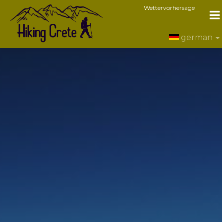
Wettervorhersage
german