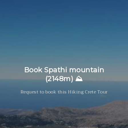
Book Spathi mountain
(2148m) ⛰
Request to book this Hiking Crete Tour